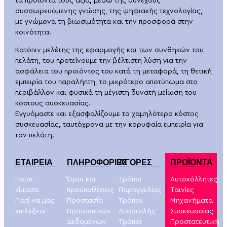
τα προϊόντα τους αξία, μέσω της συνεχούς
συσσωρευόμενης γνώσης, της ψηφιακής τεχνολογίας,
με γνώμονα τη βιωσιμότητα και την προσφορά στην
κοινότητα.
Κατόπιν μελέτης της εφαρμογής και των συνθηκών του
πελάτη, του προτείνουμε την βέλτιστη λύση για την
ασφάλεια του προϊόντος του κατά τη μεταφορά, τη θετική
εμπειρία του παραλήπτη, το μικρότερο αποτύπωμα στο
περιβάλλον και φυσικά τη μέγιστη δυνατή μείωση του
κόστους συσκευασίας.
Εγγυόμαστε και εξασφαλίζουμε το χαμηλότερο κόστος
συσκευασίας, ταυτόχρονα με την κορυφαία εμπειρία για
τον πελάτη.
ΕΤΑΙΡΕΙΑ
ΠΛΗΡΟΦΟΡΙΕΣ
ΑΓΟΡΕΣ
ΠΡΟΪΟΝΤΑ
Ποιοι
Όροι και
Τρόποι
Αυτοκόλλητες
είμαστε
προϋποθέσεις
Παραγγελίας
Ταινίες
Γιατί να μας
Προστασία
Τρόποι
Μηχανήματα
επιλέξετε
Προσωπικών
Αποστολής
Συσκευασίας
Δεδομένων
Τρόποι
Προστατευτική