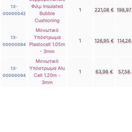
Φιλμ Insulated
13-
1
221,08
€
198,9
Bubble
00000042
Cushioning
Μονωτικό
Υπόστρωμα
13-
1
126,95
€
114,2
Plastocell 1.05m
00000084
- 3mm
Μονωτικό
Υπόστρωμα Alu
13-
1
63,98
€
57,58
Cell 1.20m -
00000094
3mm