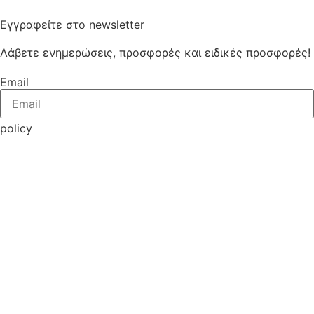
Εγγραφείτε στο newsletter
Λάβετε ενημερώσεις, προσφορές και ειδικές προσφορές!
Email
policy
Έχω διαβάσει την Πολιτική Απορρήτου και συναινώ στην
επεξεργασία των προσωπικών μου δεδομένων.
ΕΓΓΡΑΦΗ
Δραστηριοποιούμαστε στον κλάδο της δευτερογενούς
συσκευασίας για να προσφέρουμε στους πελάτες μας και
τα προϊόντα τους αξία, μέσω της συνεχούς
συσσωρευόμενης γνώσης, της ψηφιακής τεχνολογίας, με
γνώμονα τη βιωσιμότητα και την προσφορά στην
κοινότητα.