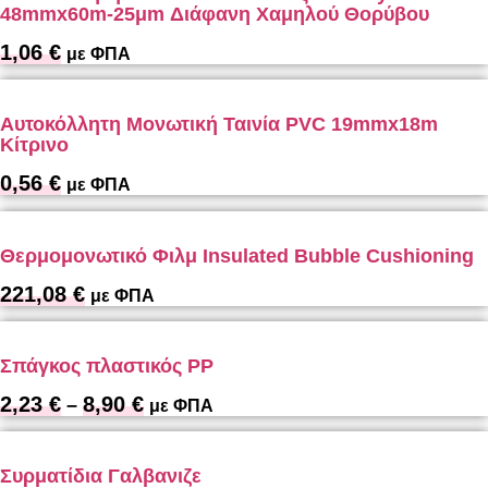
48mmx60m-25μm Διάφανη Χαμηλού Θορύβου
1,06
€
με ΦΠΑ
Αυτοκόλλητη Μονωτική Ταινία PVC 19mmx18m
Κίτρινο
0,56
€
με ΦΠΑ
Θερμομονωτικό Φιλμ Insulated Bubble Cushioning
221,08
€
με ΦΠΑ
Σπάγκος πλαστικός PP
2,23
€
8,90
€
Price
–
με ΦΠΑ
range:
2,23 €
through
Συρματίδια Γαλβανιζε
8,90 €