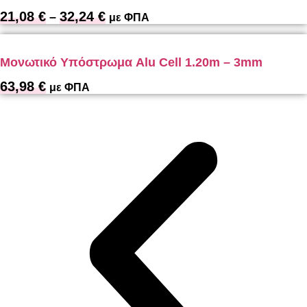
21,08
€
32,24
€
Price
–
με ΦΠΑ
range:
21,08 €
through
Μονωτικό Υπόστρωμα Alu Cell 1.20m – 3mm
32,24 €
63,98
€
με ΦΠΑ