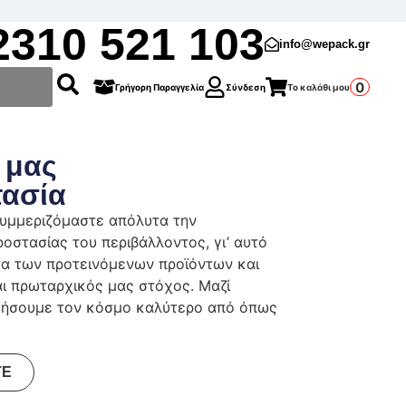
2310 521 103
info@wepack.gr
0
Γρήγορη Παραγγελία
Σύνδεση
Το καλάθι μου
 μας
τασία
συμμεριζόμαστε απόλυτα την
οστασίας του περιβάλλοντος, γι’ αυτό
τα των προτεινόμενων προϊόντων και
ι πρωταρχικός μας στόχος. Μαζί
ήσουμε τον κόσμο καλύτερο από όπως
ΤΕ