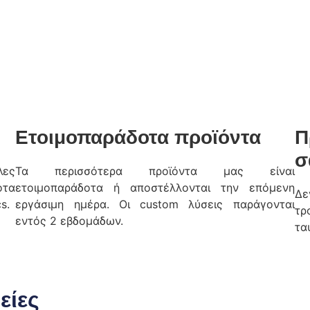
Ετοιμοπαράδοτα προϊόντα
Π
σ
λες
Τα περισσότερα προϊόντα μας είναι
οτα
ετοιμοπαράδοτα ή αποστέλλονται την επόμενη
Δε
s.
εργάσιμη ημέρα. Οι custom λύσεις παράγονται
τρ
εντός 2 εβδομάδων.
τα
είες