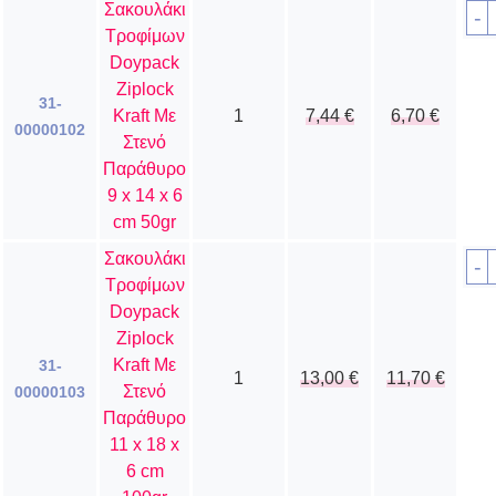
Σακουλάκι
-
Τροφίμων
Doypack
Ziplock
31-
Kraft Με
1
7,44
€
6,70
€
00000102
Στενό
Παράθυρο
9 x 14 x 6
cm 50gr
Σακουλάκι
-
Τροφίμων
Doypack
Ziplock
Kraft Με
31-
1
13,00
€
11,70
€
Στενό
00000103
Παράθυρο
11 x 18 x
6 cm