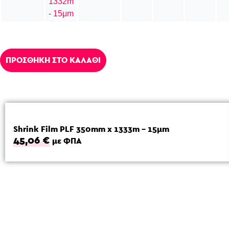
1332m
- 15μm
ΠΡΟΣΘΗΚΗ ΣΤΟ ΚΑΛΑΘΙ
Shrink Film PLF 350mm x 1333m – 15μm
45,06
€
με ΦΠΑ