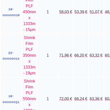
Film
PLF
28-
450mm
1
58,03
€
53,39
€
51,07
€
48
00000028
x
1333m
- 15μm
Shrink
Film
PLF
59-
350mm
1
71,96
€
66,20
€
63,32
€
60
00000012
x
1333m
- 19μm
Shrink
Film
PLF
28-
550mm
1
72,00
€
66,24
€
63,36
€
60
00000031
x