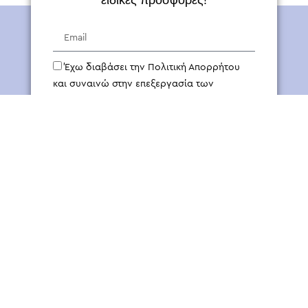
Έχω διαβάσει την Πολιτική Απορρήτου
και συναινώ στην επεξεργασία των
προσωπικών μου δεδομένων.
ΕΓΓΡΑΦΗ
Δραστηριοποιούμαστε στον κλάδο της δευτερογενούς
συσκευασίας για να προσφέρουμε στους πελάτες μας και τα
προϊόντα τους αξία, μέσω της συνεχούς συσσωρευόμενης
γνώσης, της ψηφιακής τεχνολογίας, με γνώμονα τη βιωσιμότητα
και την προσφορά στην κοινότητα.