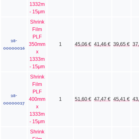
1332m
- 15μm
Shrink
Film
PLF
28-
350mm
1
45,06
€
41,46
€
39,65
€
37
00000026
x
1333m
- 15μm
Shrink
Film
PLF
28-
400mm
1
51,60
€
47,47
€
45,41
€
43
00000027
x
1333m
- 15μm
Shrink