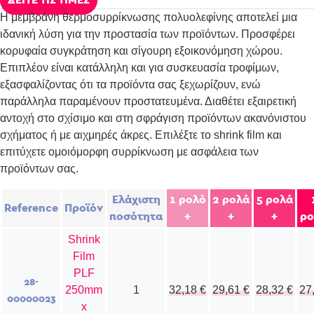
Η μεμβράνη θερμοσυρρίκνωσης πολυολεφίνης αποτελεί μια
ιδανική λύση για την προστασία των προϊόντων. Προσφέρει
κορυφαία συγκράτηση και σίγουρη εξοικονόμηση χώρου.
Επιπλέον είναι κατάλληλη και για συσκευασία τροφίμων,
εξασφαλίζοντας ότι τα προϊόντα σας ξεχωρίζουν, ενώ
παράλληλα παραμένουν προστατευμένα. Διαθέτει εξαιρετική
αντοχή στο σχίσιμο και στη σφράγιση προϊόντων ακανόνιστου
σχήματος ή με αιχμηρές άκρες. Επιλέξτε το shrink film και
επιτύχετε ομοιόμορφη συρρίκνωση με ασφάλεια των
προϊόντων σας.
Ελάχιστη
1 ρολό
2 ρολά
5 ρολά
Reference
Προϊόν
ποσότητα
+
+
+
ρο
Shrink
Film
PLF
28-
250mm
1
32,18
€
29,61
€
28,32
€
27
00000023
x