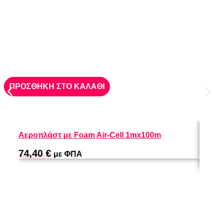
ΠΡΟΣΘΗΚΗ ΣΤΟ ΚΑΛΑΘΙ
Αεροπλάστ με Foam Air-Cell 1mx100m
Προσ
x 1.
74,40
€
με ΦΠΑ
68,