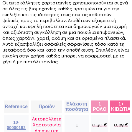
Οι αυτοκόλλητες χαρτοταινίες χρησιμοποιούνται συχνά
σε όλες τις βιομηχανίες καθώς προτιμώνται για την
ευελιξία και τις ιδιότητες τους που τις καθιστούν
φιλικές προς το περιβάλλον. Διαθέτουν εξαιρετική
αντοχή και υψηλή ποιότητα και δημιουργούν μια ισχυρή
και αξιόπιστη συγκόλληση σε μια ποικιλία επιφανειών,
όπως χαρτόνι, χαρτί, ακόμη και σε ορισμένα πλαστικά.
Αυτό εξασφαλίζει ασφαλείς σφραγίσεις τόσο κατά τη
μεταφορά όσο και κατά την αποθήκευση. Επιπλέον, είναι
εύκολη στην χρήση καθώς μπορεί να εφαρμοστεί με το
χέρι ή με πιστόλι ταινίας.
Ελάχιστη
1
1+
Reference
Προϊόν
ποσότητα
ΡΟΛΟ
ΚΙΒΩΤΙΑ
Αυτοκόλλητη
10-
Χαρτοταινία
1
0,30
€
0,29
€
00000192
6mmx40m