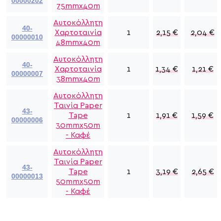
00000202
75mmx40m
Αυτοκόλλητη
40-
Χαρτοταινία
1
2,15
€
2,04
€
00000010
48mmx40m
Αυτοκόλλητη
40-
Χαρτοταινία
1
1,34
€
1,21
€
00000007
38mmx40m
Αυτοκόλλητη
Ταινία Paper
43-
Tape
1
1,91
€
1,59
€
00000006
30mmx50m
- Καφέ
Αυτοκόλλητη
Ταινία Paper
43-
Tape
1
3,19
€
2,65
€
00000013
50mmx50m
- Καφέ