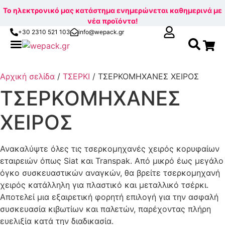
Το ηλεκτρονικό μας κατάστημα ενημερώνεται καθημερινά με
νέα προϊόντα!
+30 2310 521 103
info@wepack.gr
Αναζ
Skip
για:
to
Αρχική σελίδα
/
ΤΣΕΡΚΙ
/ ΤΣΕΡΚΟΜΗΧΑΝΕΣ ΧΕΙΡΟΣ
content
ΤΣΕΡΚΟΜΗΧΑΝΕΣ
ΧΕΙΡΟΣ
Ανακαλύψτε όλες τις τσερκομηχανές χειρός κορυφαίων
εταιρειών όπως Siat και Transpak. Από μικρό έως μεγάλο
όγκο συσκευαστικών αναγκών, θα βρείτε τσερκομηχανή
χειρός κατάλληλη για πλαστικό και μεταλλικό τσέρκι.
Αποτελεί μια εξαιρετική φορητή επιλογή για την ασφαλή
συσκευασία κιβωτίων και παλετών, παρέχοντας πλήρη
ευελιξία κατά την διαδικασία.