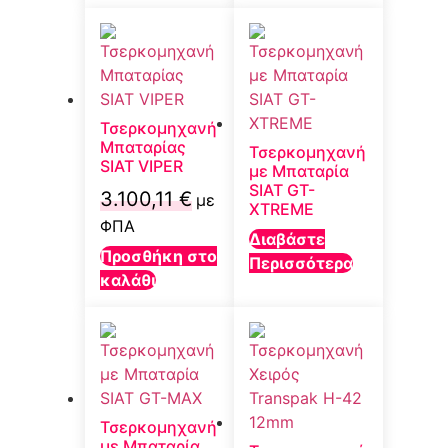
Τσερκομηχανή
Μπαταρίας
Τσερκομηχανή
SIAT VIPER
με Μπαταρία
SIAT GT-
3.100,11
€
με
XTREME
ΦΠΑ
Διαβάστε
Προσθήκη στο
Περισσότερα
καλάθι
Τσερκομηχανή
με Μπαταρία