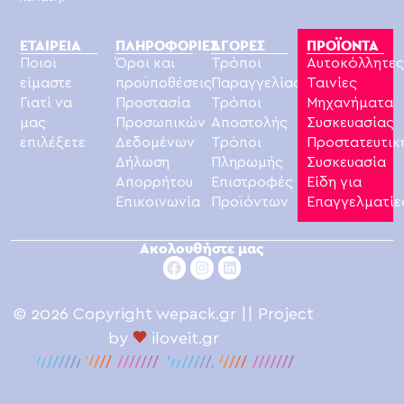
ΕΤΑΙΡΕΙΑ
ΠΛΗΡΟΦΟΡΙΕΣ
ΑΓΟΡΕΣ
ΠΡΟΪΟΝΤΑ
Ποιοι
Όροι και
Τρόποι
Αυτοκόλλητε
είμαστε
προϋποθέσεις
Παραγγελίας
Ταινίες
Γιατί να
Προστασία
Τρόποι
Μηχανήματα
μας
Προσωπικών
Αποστολής
Συσκευασίας
επιλέξετε
Δεδομένων
Τρόποι
Προστατευτικ
Δήλωση
Πληρωμής
Συσκευασία
Απορρήτου
Επιστροφές
Είδη για
Επικοινωνία
Προϊόντων
Επαγγελματίε
Ακολουθήστε μας
© 2026 Copyright wepack.gr || Project
by
iloveit.gr