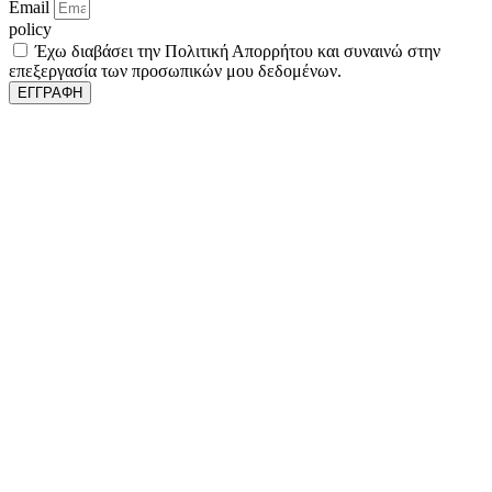
Email
policy
Έχω διαβάσει την Πολιτική Απορρήτου και συναινώ στην
επεξεργασία των προσωπικών μου δεδομένων.
ΕΓΓΡΑΦΗ
Δραστηριοποιούμαστε στον κλάδο της δευτερογενούς
συσκευασίας για να προσφέρουμε στους πελάτες μας και τα
προϊόντα τους αξία, μέσω της συνεχούς συσσωρευόμενης γνώσης,
της ψηφιακής τεχνολογίας, με γνώμονα τη βιωσιμότητα και την
προσφορά στην κοινότητα.
Κατόπιν μελέτης της εφαρμογής και των συνθηκών του πελάτη, του
προτείνουμε την βέλτιστη λύση για την ασφάλεια του προϊόντος
του κατά τη μεταφορά, τη θετική εμπειρία του παραλήπτη, το
μικρότερο αποτύπωμα στο περιβάλλον και φυσικά τη μέγιστη
δυνατή μείωση του κόστους συσκευασίας.
Εγγυόμαστε και εξασφαλίζουμε το χαμηλότερο κόστος
συσκευασίας, ταυτόχρονα με την κορυφαία εμπειρία για τον
πελάτη.
ΕΤΑΙΡΕΙΑ
Ποιοι είμαστε
Γιατί να μας επιλέξετε