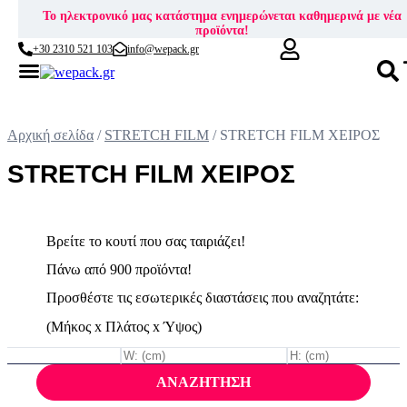
Το ηλεκτρονικό μας κατάστημα ενημερώνεται καθημερινά με νέα
προϊόντα!
+30 2310 521 103
info@wepack.gr
Skip
to
content
Αρχική σελίδα
/
STRETCH FILM
/ STRETCH FILM ΧΕΙΡΟΣ
STRETCH FILM ΧΕΙΡΟΣ
Βρείτε το κουτί που σας ταιριάζει!
Πάνω από 900 προϊόντα!
Προσθέστε τις εσωτερικές διαστάσεις που αναζητάτε:
(Μήκος x Πλάτος x Ύψος)
ΑΝΑΖΗΤΗΣΗ