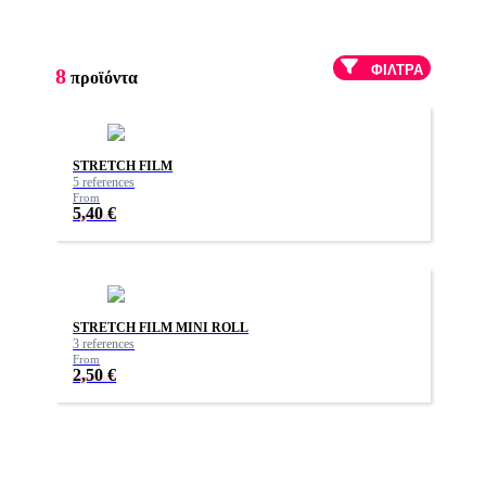
ΦΊΛΤΡΑ
8
προϊόντα
STRETCH FILM
5 references
From
5,40
€
STRETCH FILM MINI ROLL
3 references
From
2,50
€