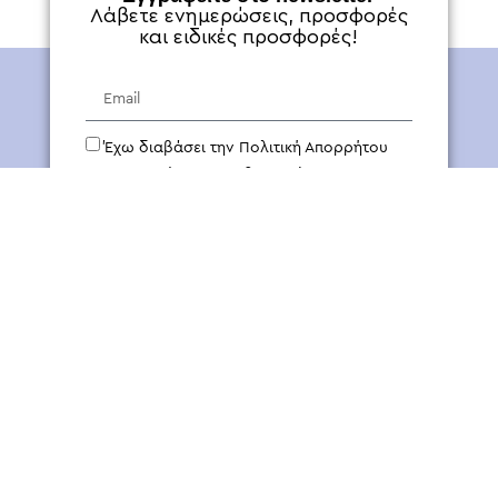
Λάβετε ενημερώσεις, προσφορές
και ειδικές προσφορές!
Έχω διαβάσει την Πολιτική Απορρήτου
και συναινώ στην επεξεργασία των
προσωπικών μου δεδομένων.
ΕΓΓΡΑΦΗ
Δραστηριοποιούμαστε στον κλάδο της δευτερογενούς
συσκευασίας για να προσφέρουμε στους πελάτες μας και τα
προϊόντα τους αξία, μέσω της συνεχούς συσσωρευόμενης