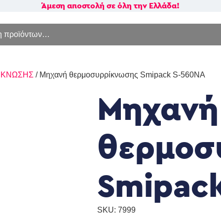
Άμεση αποστολή σε όλη την Ελλάδα!
α:
ΙΚΝΩΣΗΣ
/ Μηχανή θερμοσυρρίκνωσης Smipack S-560NA
Μηχανή
θερμοσ
Smipac
SKU: 7999