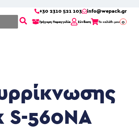
+30 2310 521 103
info@wepack.gr
0
Γρήγορη Παραγγελία
Σύνδεση
Το καλάθι μου
υρρίκνωσης
k S-560NA