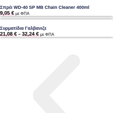
Σπρέι WD-40 SP MB Chain Cleaner 400ml
9,05
€
με ΦΠΑ
Συρματίδια Γαλβανιζε
21,08
€
32,24
€
Price
–
με ΦΠΑ
range:
21,08 €
through
32,24 €