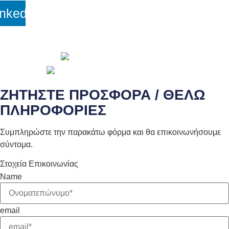
inkedin
© 2026 Copyright wepack.gr || Project by
iloveit.gr
ΖΗΤΗΣΤΕ ΠΡΟΣΦΟΡΑ / ΘΕΛΩ
ΠΛΗΡΟΦΟΡΙΕΣ
Συμπληρώστε την παρακάτω φόρμα και θα επικοινωνήσουμε
σύντομα.
Στοχεία Επικοινωνίας
Name
email