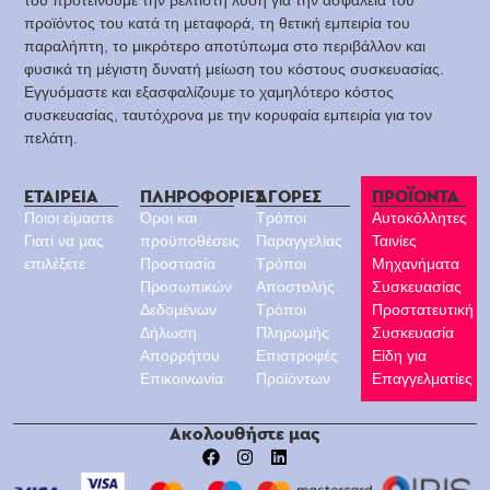
προϊόντος του κατά τη μεταφορά, τη θετική εμπειρία του
παραλήπτη, το μικρότερο αποτύπωμα στο περιβάλλον και
φυσικά τη μέγιστη δυνατή μείωση του κόστους συσκευασίας.
Εγγυόμαστε και εξασφαλίζουμε το χαμηλότερο κόστος
συσκευασίας, ταυτόχρονα με την κορυφαία εμπειρία για τον
πελάτη.
ΕΤΑΙΡΕΙΑ
ΠΛΗΡΟΦΟΡΙΕΣ
ΑΓΟΡΕΣ
ΠΡΟΪΟΝΤΑ
Ποιοι είμαστε
Όροι και
Τρόποι
Αυτοκόλλητες
Γιατί να μας
προϋποθέσεις
Παραγγελίας
Ταινίες
επιλέξετε
Προστασία
Τρόποι
Μηχανήματα
Προσωπικών
Αποστολής
Συσκευασίας
Δεδομένων
Τρόποι
Προστατευτική
Δήλωση
Πληρωμής
Συσκευασία
Απορρήτου
Επιστροφές
Είδη για
Επικοινωνία
Προϊόντων
Επαγγελματίες
Ακολουθήστε μας