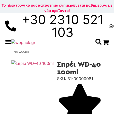
Το ηλεκτρονικό μας κατάστημα ενημερώνεται καθημερινά με
νέα προϊόντα!
+30 2310 521
103
Βρείτε το κουτί που σας ταιριάζει!
Αρχική σελίδα
/
ΕΞΟΠΛΙΣΜΟΣ ΑΠΟΘΗΚΗΣ & ΕΙΔΗ
ΓΙΑ ΕΠΑΓΓΕΛΜΑΤΙΕΣ
/
ΤΕΧΝΙΚΑ SPRAY
/ Σπρέι WD-
40 100ml
Σπρέι WD-40
100ml
SKU: 31-00000081