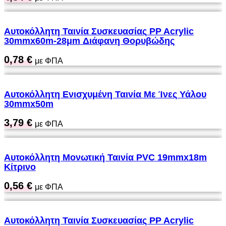
Αυτοκόλλητη Ταινία Συσκευασίας PP Acrylic
30mmx60m-28μm Διάφανη Θορυβώδης
0,78
€
με ΦΠΑ
Αυτοκόλλητη Ενισχυμένη Ταινία Με Ίνες Υάλου
30mmx50m
3,79
€
με ΦΠΑ
Αυτοκόλλητη Μονωτική Ταινία PVC 19mmx18m
Κίτρινο
0,56
€
με ΦΠΑ
Αυτοκόλλητη Ταινία Συσκευασίας PP Acrylic