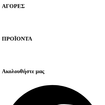
ΑΓΟΡΕΣ
Τρόποι Παραγγελίας
Τρόποι Αποστολής
Τρόποι Πληρωμής
Επιστροφές Προϊόντων
ΠΡΟΪΟΝΤΑ
Αυτοκόλλητες Ταινίες
Μηχανήματα Συσκευασίας
Προστατευτική Συσκευασία
Είδη για Επαγγελματίες
Ακολουθήστε μας
Facebook