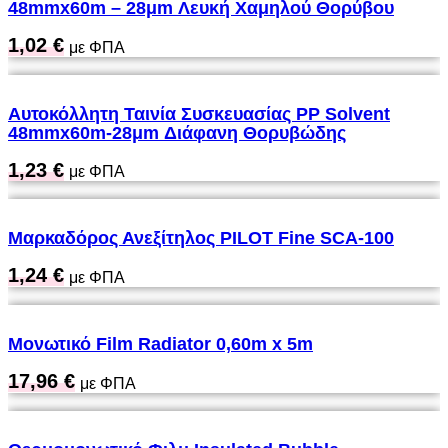
48mmx60m – 28μm Λευκή Χαμηλού Θορύβου
1,02
€
με ΦΠΑ
Αυτοκόλλητη Ταινία Συσκευασίας PP Solvent
48mmx60m-28μm Διάφανη Θορυβώδης
1,23
€
με ΦΠΑ
Μαρκαδόρος Ανεξίτηλος PILOT Fine SCA-100
1,24
€
με ΦΠΑ
Μονωτικό Film Radiator 0,60m x 5m
17,96
€
με ΦΠΑ