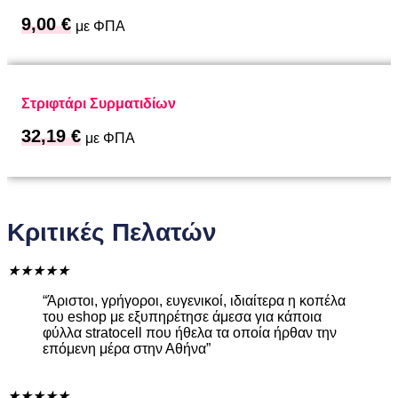
9,00
€
με ΦΠΑ
Στριφτάρι Συρματιδίων
32,19
€
με ΦΠΑ
Κριτικές Πελατών
★
★
★
★
★
“Άριστοι, γρήγοροι, ευγενικοί, ιδιαίτερα η κοπέλα
του eshop με εξυπηρέτησε άμεσα για κάποια
φύλλα stratocell που ήθελα τα οποία ήρθαν την
επόμενη μέρα στην Αθήνα”
★
★
★
★
★