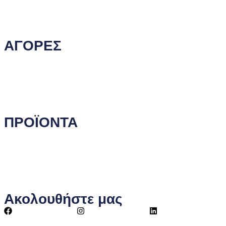
Δήλωση Απορρήτου
Επικοινωνία
ΑΓΟΡΕΣ
Τρόποι Παραγγελίας
Τρόποι Αποστολής
Τρόποι Πληρωμής
Επιστροφές Προϊόντων
ΠΡΟΪΟΝΤΑ
Αυτοκόλλητες Ταινίες
Μηχανήματα Συσκευασίας
Προστατευτική Συσκευασία
Είδη για Επαγγελματίες
Ακολουθήστε μας