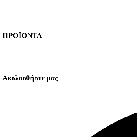
Τρόποι Παραγγελίας
Τρόποι Αποστολής
Τρόποι Πληρωμής
Επιστροφές Προϊόντων
ΠΡΟΪΟΝΤΑ
Αυτοκόλλητες Ταινίες
Μηχανήματα Συσκευασίας
Προστατευτική Συσκευασία
Είδη για Επαγγελματίες
Ακολουθήστε μας
Facebook