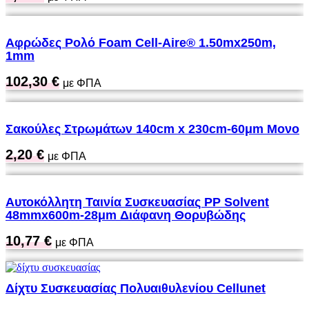
Αφρώδες Ρολό Foam Cell-Aire® 1.50mx250m,
1mm
102,30
€
με ΦΠΑ
Σακούλες Στρωμάτων 140cm x 230cm-60μm Μονο
2,20
€
με ΦΠΑ
Αυτοκόλλητη Ταινία Συσκευασίας PP Solvent
48mmx600m-28μm Διάφανη Θορυβώδης
10,77
€
με ΦΠΑ
Δίχτυ Συσκευασίας Πολυαιθυλενίου Cellunet