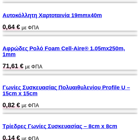
Αυτοκόλλητη Χαρτοταινία 19mmx40m
0,64
€
με ΦΠΑ
Αφρώδες Ρολό Foam Cell-Aire® 1.05mx250m,
1mm
71,61
€
με ΦΠΑ
Γωνίες Συσκευασίας Πολυαιθυλενίου Profile U –
15cm x 15cm
0,82
€
με ΦΠΑ
Τρίεδρες Γωνίες Συσκευασίας – 8cm x 8cm
0,14
€
με ΦΠΑ