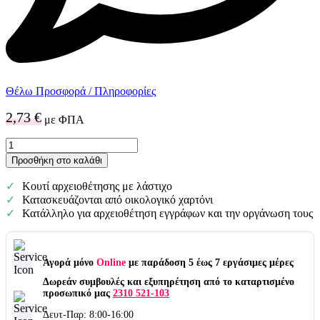
Θέλω Προσφορά / Πληροφορίες
2,73
€
με ΦΠΑ
Κουτί
Αρχειοθέτησης
Προσθήκη στο καλάθι
με
Λάστιχο
Κουτί αρχειοθέτησης με λάστιχο
8cm
Κατασκευάζονται από οικολογικό χαρτόνι
ποσότητα
Κατάλληλο για αρχειοθέτηση εγγράφων και την οργάνωση τους
Αγορά μόνο
Online
με παράδοση 5 έως 7 εργάσιμες μέρες
Δωρεάν συμβουλές και εξυπηρέτηση από το καταρτισμένο
προσωπικό μας
2310 521-103
Δευτ-Παρ: 8:00-16:00