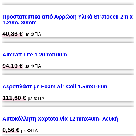
Προστατευτικά από Αφρώδη Υλικά Stratocell 2m x
1.20m, 30mm
40,86
€
με ΦΠΑ
Aircraft Lite 1.20mx100m
94,19
€
με ΦΠΑ
Αεροπλάστ με Foam Air-Cell 1.5mx100m
111,60
€
με ΦΠΑ
Αυτοκόλλητη Χαρτοταινία 12mmx40m- Λευκή
0,56
€
με ΦΠΑ