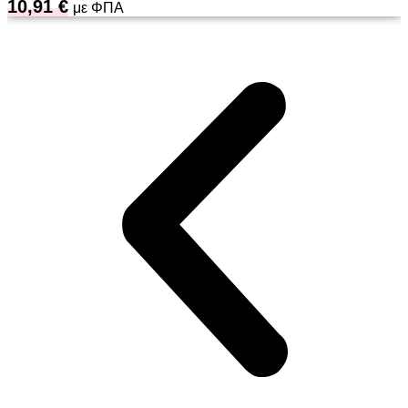
10,91
€
με ΦΠΑ