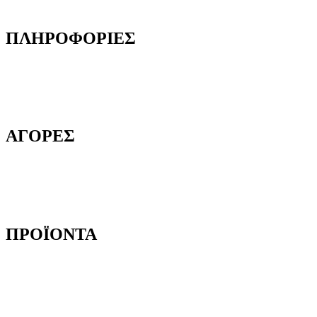
Γιατί να μας επιλέξετε
ΠΛΗΡΟΦΟΡΙΕΣ
Όροι και προϋποθέσεις
Προστασία Προσωπικών Δεδομένων
Δήλωση Απορρήτου
Επικοινωνία
ΑΓΟΡΕΣ
Τρόποι Παραγγελίας
Τρόποι Αποστολής
Τρόποι Πληρωμής
Επιστροφές Προϊόντων
ΠΡΟΪΟΝΤΑ
Αυτοκόλλητες Ταινίες
Μηχανήματα Συσκευασίας
Προστατευτική Συσκευασία
Είδη για Επαγγελματίες