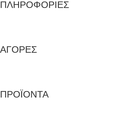
ΠΛΗΡΟΦΟΡΙΕΣ
Όροι και προϋποθέσεις
Προστασία Προσωπικών Δεδομένων
Δήλωση Απορρήτου
Επικοινωνία
ΑΓΟΡΕΣ
Τρόποι Παραγγελίας
Τρόποι Αποστολής
Τρόποι Πληρωμής
Επιστροφές Προϊόντων
ΠΡΟΪΟΝΤΑ
Αυτοκόλλητες Ταινίες
Μηχανήματα Συσκευασίας
Προστατευτική Συσκευασία
Είδη για Επαγγελματίες