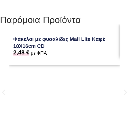
Παρόμοια Προϊόντα
Φάκελοι με φυσαλίδες Mail Lite Καφέ
A
7
18Χ16cm CD
2,48
€
με ΦΠΑ