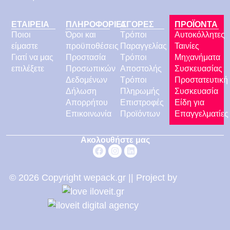
ΕΤΑΙΡΕΙΑ
ΠΛΗΡΟΦΟΡΙΕΣ
ΑΓΟΡΕΣ
ΠΡΟΪΟΝΤΑ
Ποιοι
Όροι και
Τρόποι
Αυτοκόλλητες
είμαστε
προϋποθέσεις
Παραγγελίας
Ταινίες
Γιατί να μας
Προστασία
Τρόποι
Μηχανήματα
επιλέξετε
Προσωπικών
Αποστολής
Συσκευασίας
Δεδομένων
Τρόποι
Προστατευτική
Δήλωση
Πληρωμής
Συσκευασία
Απορρήτου
Επιστροφές
Είδη για
Επικοινωνία
Προϊόντων
Επαγγελματίες
Ακολουθήστε μας
© 2026 Copyright wepack.gr || Project by
iloveit.gr