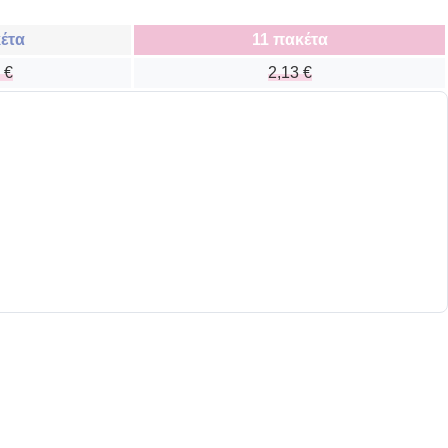
έτα
11 πακέτα
5
€
2,13
€