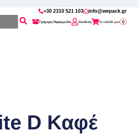
+30 2310 521 103
info@wepack.gr
0
Γρήγορη Παραγγελία
Σύνδεση
Το καλάθι μου
ite D Καφέ