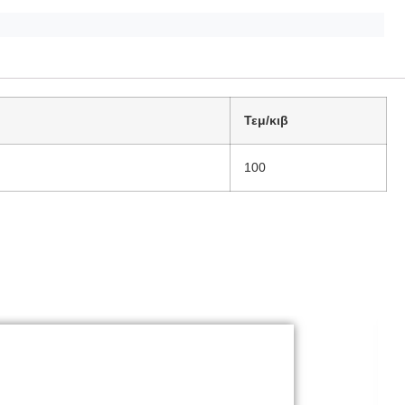
Τεμ/κιβ
100