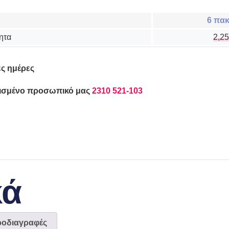
6 πακ
ητα
2,2
ς ημέρες
τισμένο προσωπικό μας
2310 521-103
κά
ροδιαγραφές