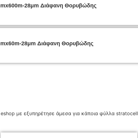
48mmx600m-28μm Διάφανη Θορυβώδης
48mmx60m-28μm Διάφανη Θορυβώδης
του eshop με εξυπηρέτησε άμεσα για κάποια φύλλα stratoce