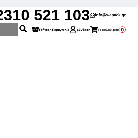
2310 521 103
info@wepack.gr
0
Γρήγορη Παραγγελία
Σύνδεση
Το καλάθι μου