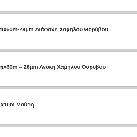
8mmx60m-28μm Διάφανη Χαμηλού Θορύβου
8mmx60m – 28μm Λευκή Χαμηλού Θορύβου
mmx10m Μαύρη