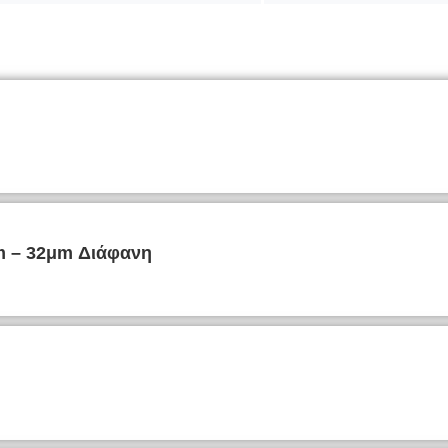
m – 32μm Διάφανη