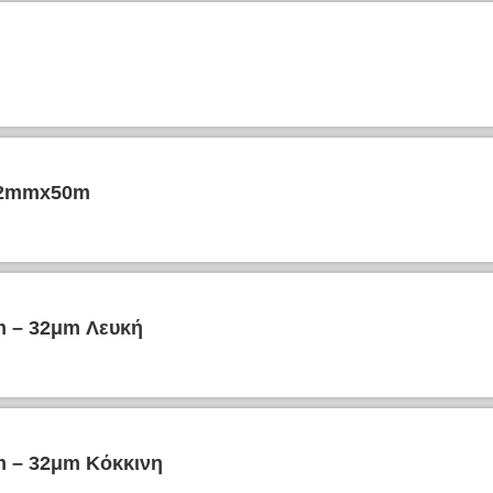
 12mmx50m
m – 32μm Λευκή
m – 32μm Κόκκινη