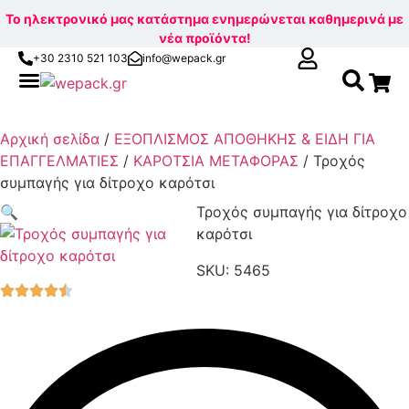
Το ηλεκτρονικό μας κατάστημα ενημερώνεται καθημερινά με
νέα προϊόντα!
+30 2310 521 103
info@wepack.gr
Αναζ
Skip
Βρείτε το κουτί που σας ταιριάζει!
για:
to
Αρχική σελίδα
/
ΕΞΟΠΛΙΣΜΟΣ ΑΠΟΘΗΚΗΣ & ΕΙΔΗ ΓΙΑ
content
ΕΠΑΓΓΕΛΜΑΤΙΕΣ
/
ΚΑΡΟΤΣΙΑ ΜΕΤΑΦΟΡΑΣ
/ Τροχός
συμπαγής για δίτροχο καρότσι
🔍
Τροχός συμπαγής για δίτροχο
καρότσι
SKU: 5465