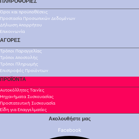
ΠΛΗΡΟΦΟΡΙΕΣ
Όροι και προϋποθέσεις
Προστασία Προσωπικών Δεδομένων
Δήλωση Απορρήτου
Επικοινωνία
ΑΓΟΡΕΣ
Τρόποι Παραγγελίας
Τρόποι Αποστολής
Τρόποι Πληρωμής
Επιστροφές Προϊόντων
ΠΡΟΪΟΝΤΑ
Αυτοκόλλητες Ταινίες
Μηχανήματα Συσκευασίας
Προστατευτική Συσκευασία
Είδη για Επαγγελματίες
Ακολουθήστε μας
Facebook