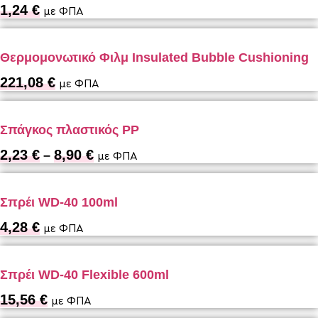
1,24
€
με ΦΠΑ
Θερμομονωτικό Φιλμ Insulated Bubble Cushioning
221,08
€
με ΦΠΑ
Σπάγκος πλαστικός PP
2,23
€
8,90
€
Price
–
με ΦΠΑ
range:
2,23 €
through
Σπρέι WD-40 100ml
8,90 €
4,28
€
με ΦΠΑ
Σπρέι WD-40 Flexible 600ml
15,56
€
με ΦΠΑ