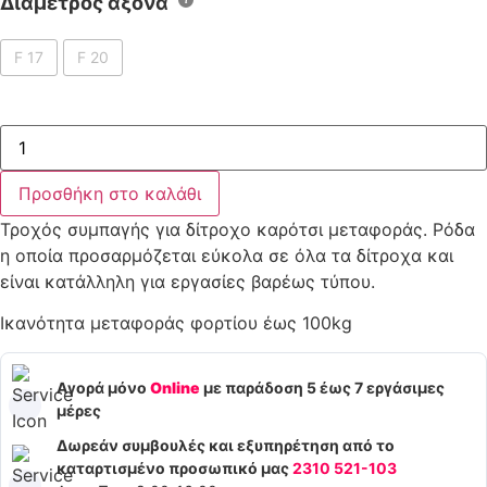
Διάμετρος άξονα
F 17
F 20
Τροχός
συμπαγής
για
Προσθήκη στο καλάθι
δίτροχο
καρότσι
Τροχός συμπαγής για δίτροχο καρότσι μεταφοράς. Ρόδα
ποσότητα
η οποία προσαρμόζεται εύκολα σε όλα τα δίτροχα και
είναι κατάλληλη για εργασίες βαρέως τύπου.
Ικανότητα μεταφοράς φορτίου έως 100kg
Αγορά μόνο
Online
με παράδοση 5 έως 7 εργάσιμες
μέρες
Δωρεάν συμβουλές και εξυπηρέτηση από το
καταρτισμένο προσωπικό μας
2310 521-103