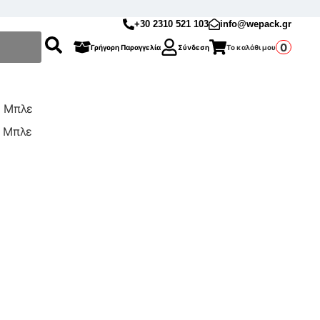
+30 2310 521 103
info@wepack.gr
0
Γρήγορη Παραγγελία
Σύνδεση
Το καλάθι μου
m Μπλε
 Μπλε