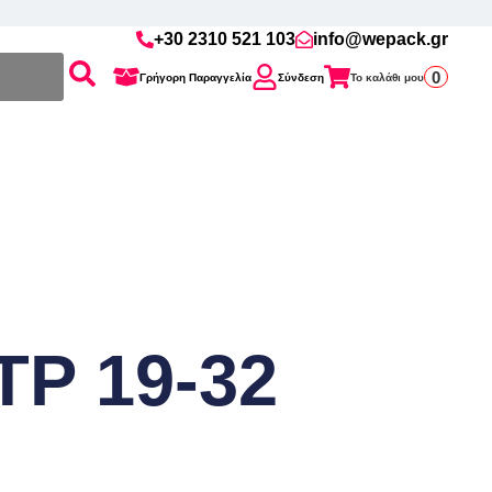
+30 2310 521 103
info@wepack.gr
0
Γρήγορη Παραγγελία
Σύνδεση
Το καλάθι μου
TP 19-32