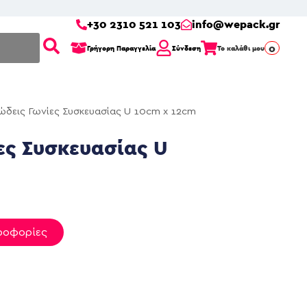
+30 2310 521 103
info@wepack.gr
0
Γρήγορη Παραγγελία
Σύνδεση
Το καλάθι μου
δεις Γωνίες Συσκευασίας U 10cm x 12cm
ες Συσκευασίας U
ροφορίες