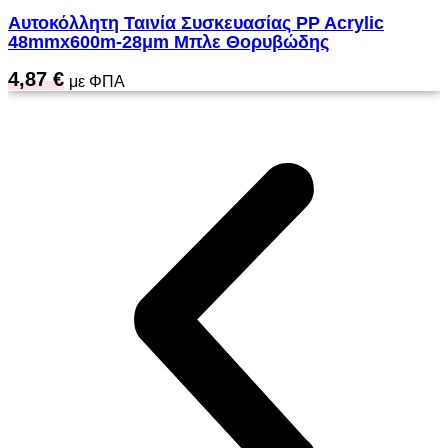
Αυτοκόλλητη Ταινία Συσκευασίας PP Acrylic
48mmx600m-28μm Μπλε Θορυβώδης
4,87
€
με ΦΠΑ