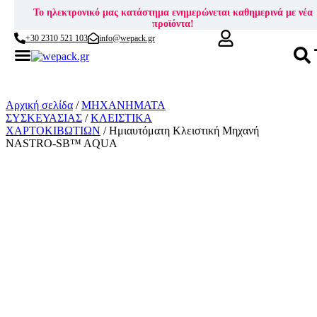
Το ηλεκτρονικό μας κατάστημα ενημερώνεται καθημερινά με νέα
προϊόντα!
+30 2310 521 103
info@wepack.gr
Skip
to
content
Αρχική σελίδα
/
ΜΗΧΑΝΗΜΑΤΑ
ΣΥΣΚΕΥΑΣΙΑΣ
/
ΚΛΕΙΣΤΙΚΑ
ΧΑΡΤΟΚΙΒΩΤΙΩΝ
/ Ημιαυτόματη Κλειστική Μηχανή
NASTRO-SB™ AQUA