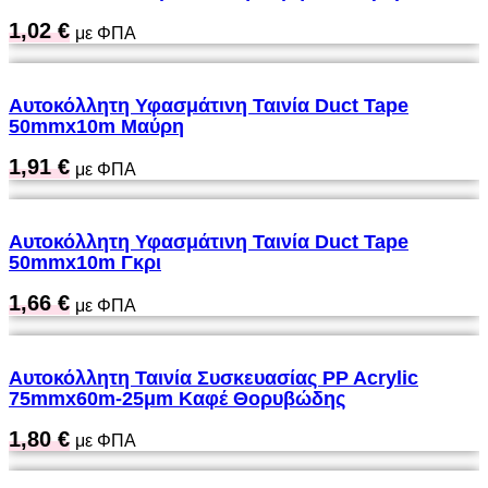
1,02
€
με ΦΠΑ
Αυτοκόλλητη Υφασμάτινη Ταινία Duct Tape
50mmx10m Μαύρη
1,91
€
με ΦΠΑ
Αυτοκόλλητη Υφασμάτινη Ταινία Duct Tape
50mmx10m Γκρι
1,66
€
με ΦΠΑ
Αυτοκόλλητη Ταινία Συσκευασίας PP Acrylic
75mmx60m-25μm Καφέ Θορυβώδης
1,80
€
με ΦΠΑ