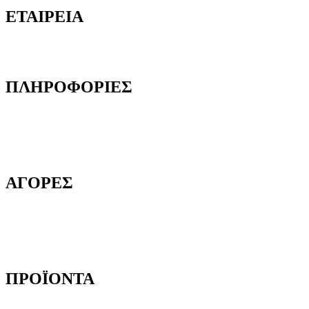
ΕΤΑΙΡΕΙΑ
Ποιοι είμαστε
Γιατί να μας επιλέξετε
ΠΛΗΡΟΦΟΡΙΕΣ
Όροι και προϋποθέσεις
Προστασία Προσωπικών Δεδομένων
Δήλωση Απορρήτου
Επικοινωνία
ΑΓΟΡΕΣ
Τρόποι Παραγγελίας
Τρόποι Αποστολής
Τρόποι Πληρωμής
Επιστροφές Προϊόντων
ΠΡΟΪΟΝΤΑ
Αυτοκόλλητες Ταινίες