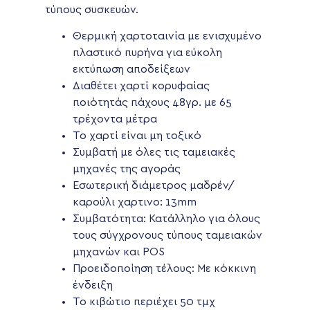
τύπους συσκευών.
Θερμική χαρτοταινία με ενισχυμένο
πλαστικό πυρήνα για εύκολη
εκτύπωση αποδείξεων
Διαθέτει χαρτί κορυφαίας
ποιότητάς πάχους 48γρ. με 65
τρέχοντα μέτρα
Το χαρτί είναι μη τοξικό
Συμβατή με όλες τις ταμειακές
μηχανές της αγοράς
Εσωτερική διάμετρος μαδρέν/
καρούλι χαρτινο: 13mm
Συμβατότητα: Κατάλληλο για όλους
τους σύγχρονους τύπους ταμειακών
μηχανών και POS
Προειδοποίηση τέλους: Με κόκκινη
ένδειξη
Το κιβώτιο περιέχει 50 τμχ