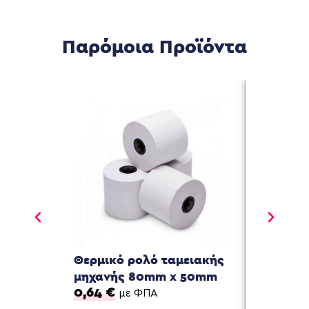
Παρόμοια Προϊόντα
Θερμικό ρολό ταμειακής
Θερμικό
μηχανής 80mm x 50mm
μηχανής
0,64
€
0,47
€
με ΦΠΑ
μ