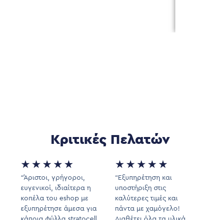
Κριτικές Πελατών
★
★
★
★
★
★
★
★
★
★
“Άριστοι, γρήγοροι,
“Εξυπηρέτηση και
ευγενικοί, ιδιαίτερα η
υποστήριξη στις
κοπέλα του eshop με
καλύτερες τιμές και
εξυπηρέτησε άμεσα για
πάντα με χαμόγελο!
κάποια φύλλα stratocell
Διαθέτει όλα τα υλικά