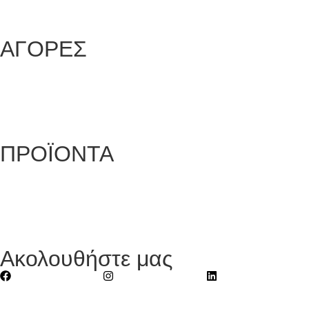
Επικοινωνία
ΑΓΟΡΕΣ
Τρόποι Παραγγελίας
Τρόποι Αποστολής
Τρόποι Πληρωμής
Επιστροφές Προϊόντων
ΠΡΟΪΟΝΤΑ
Αυτοκόλλητες Ταινίες
Μηχανήματα Συσκευασίας
Προστατευτική Συσκευασία
Είδη για Επαγγελματίες
Ακολουθήστε μας