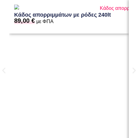
Κάδος απορριμμάτων με ρόδες 240lt
89,00
€
με ΦΠΑ
Κ
Κ
2