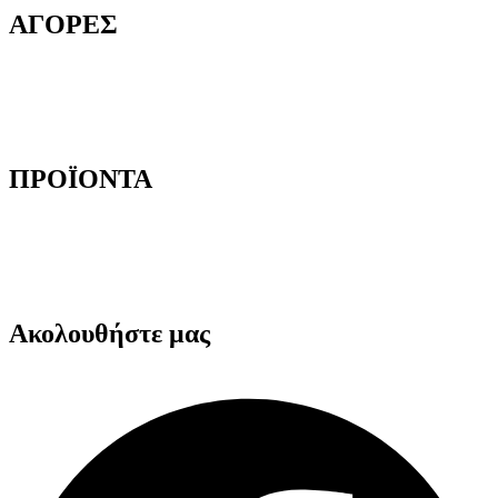
ΑΓΟΡΕΣ
Τρόποι Παραγγελίας
Τρόποι Αποστολής
Τρόποι Πληρωμής
Επιστροφές Προϊόντων
ΠΡΟΪΟΝΤΑ
Αυτοκόλλητες Ταινίες
Μηχανήματα Συσκευασίας
Προστατευτική Συσκευασία
Είδη για Επαγγελματίες
Ακολουθήστε μας
Facebook