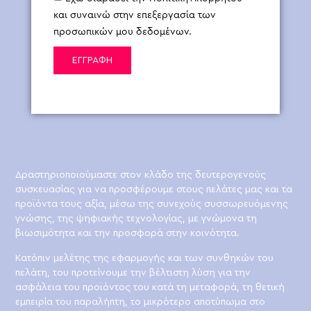
και συναινώ στην επεξεργασία των
προσωπικών μου δεδομένων.
ΕΓΓΡΑΦΗ
Δραστηριοποιούμαστε στον κλάδο της δευτερογενούς
συσκευασίας για να προσφέρουμε στους πελάτες μας και τα
προϊόντα τους αξία, μέσω της συνεχούς συσσωρευόμενης
γνώσης, της ψηφιακής τεχνολογίας, με γνώμονα τη
βιωσιμότητα και την προσφορά στην κοινότητα.
Κατόπιν μελέτης της εφαρμογής και των συνθηκών του
πελάτη, του προτείνουμε την βέλτιστη λύση για την
ασφάλεια του προϊόντος του κατά τη μεταφορά, τη θετική
εμπειρία του παραλήπτη, το μικρότερο αποτύπωμα στο