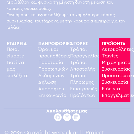
περιβάλλον και φυσικά τη μέγιστη δυνατή μείωση του
κόστους συσκευασίας.
Εγγυόμαστε και εξασφαλίζουμε το χαμηλότερο κόστος
συσκευασίας, ταυτόχρονα με την κορυφαία εμπειρία για τον
πελάτη.
ΕΤΑΙΡΕΙΑ
ΠΛΗΡΟΦΟΡΙΕΣ
ΑΓΟΡΕΣ
ΠΡΟΪΟΝΤΑ
Ποιοι
Όροι και
Τρόποι
Αυτοκόλλητε
είμαστε
προϋποθέσεις
Παραγγελίας
Ταινίες
Γιατί να
Προστασία
Τρόποι
Μηχανήματα
μας
Προσωπικών
Αποστολής
Συσκευασίας
επιλέξετε
Δεδομένων
Τρόποι
Προστατευτικ
Δήλωση
Πληρωμής
Συσκευασία
Απορρήτου
Επιστροφές
Είδη για
Επικοινωνία
Προϊόντων
Επαγγελματίε
Ακολουθήστε μας
© 2026 Copyright wepack.gr || Project