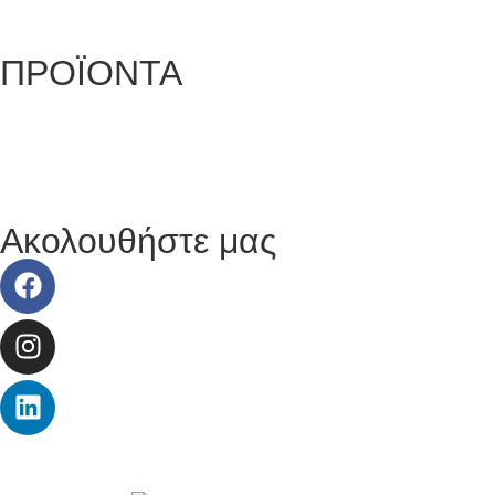
Επιστροφές Προϊόντων
ΠΡΟΪΟΝΤΑ
Αυτοκόλλητες Ταινίες
Μηχανήματα Συσκευασίας
Προστατευτική Συσκευασία
Είδη για Επαγγελματίες
Ακολουθήστε μας
© 2026 Copyright wepack.gr || Project by