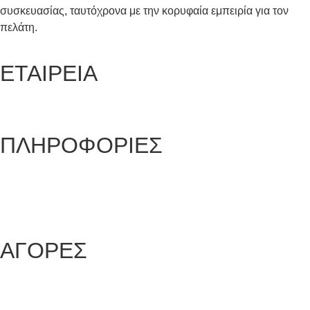
συσκευασίας, ταυτόχρονα με την κορυφαία εμπειρία για τον
πελάτη.
ΕΤΑΙΡΕΙΑ
Ποιοι είμαστε
Γιατί να μας επιλέξετε
ΠΛΗΡΟΦΟΡΙΕΣ
Όροι και προϋποθέσεις
Προστασία Προσωπικών Δεδομένων
Δήλωση Απορρήτου
Επικοινωνία
ΑΓΟΡΕΣ
Τρόποι Παραγγελίας
Τρόποι Αποστολής
Τρόποι Πληρωμής