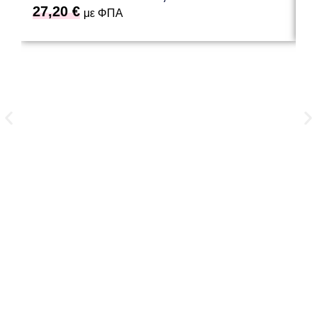
27,20
€
6
με ΦΠΑ