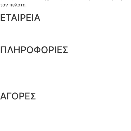
τον πελάτη.
ΕΤΑΙΡΕΙΑ
Ποιοι είμαστε
Γιατί να μας επιλέξετε
ΠΛΗΡΟΦΟΡΙΕΣ
Όροι και προϋποθέσεις
Προστασία Προσωπικών Δεδομένων
Δήλωση Απορρήτου
Επικοινωνία
ΑΓΟΡΕΣ
Τρόποι Παραγγελίας
Τρόποι Αποστολής
Τρόποι Πληρωμής