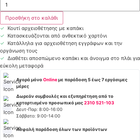
Κουτί
Αρχειοθέτησης
με
Μπορντό
Προσθήκη στο καλάθι
Καπάκι
ποσότητα
Κουτί αρχειοθέτησης με καπάκι
Κατασκευάζονται από ανθεκτικό χαρτόνι
Κατάλληλα για αρχειοθέτηση εγγράφων και την
οργάνωση τους
Διαθέτει αποσπώμενο καπάκι και άνοιγμα στο πλάι για
εύκολη μεταφορά
Αγορά μόνο
Online
με παράδοση 5 έως 7 εργάσιμες
μέρες
Δωρεάν συμβουλές και εξυπηρέτηση από το
καταρτισμένο προσωπικό μας
2310 521-103
Δευτ-Παρ: 8:00-16:00
Σάββατο: 9:00-14:00
Ασφαλή παράδοση όλων των προϊόντων