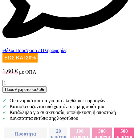
Θέλω Προσφορά / Πληροφορίες
ΕΩΣ ΚΑΙ 20%
1,60
€
με ΦΠΑ
Χαρτοκιβώτιο
50
Προσθήκη στο καλάθι
x
30
Οικονομικά κουτιά για μια πληθώρα εφαρμογών
x
Κατασκευάζονται από χαρτόνι υψηλής ποιότητας
40
Κατάλληλα για συσκευασία, αποθήκευση ή αποστολή
cm
Δυνατότητα εκτύπωσης λογοτύπου
5φυλλο
Recycle
20
100
300
500
Logo
Ποσότητα
τεμάχια
τεμάχια
τεμάχια
τεμάχια
ποσότητα