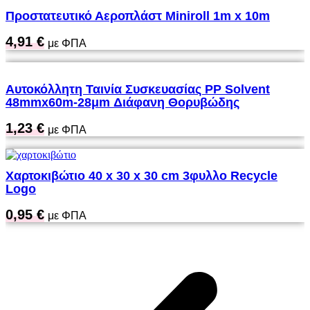
Προστατευτικό Αεροπλάστ Miniroll 1m x 10m
4,91
€
με ΦΠΑ
Αυτοκόλλητη Ταινία Συσκευασίας PP Solvent
48mmx60m-28μm Διάφανη Θορυβώδης
1,23
€
με ΦΠΑ
Χαρτοκιβώτιο 40 x 30 x 30 cm 3φυλλο Recycle
Logo
0,95
€
με ΦΠΑ