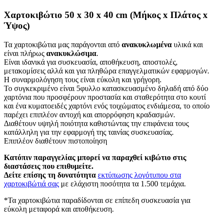
Χαρτοκιβώτιο 50 x 30 x 40 cm
(Μήκος x Πλάτος x
Ύψος)
Τα χαρτοκιβώτια μας παράγονται από
ανακυκλωμένα
υλικά και
είναι πλήρως
ανακυκλώσιμα
.
Είναι ιδανικά για συσκευασία, αποθήκευση, αποστολές,
μετακομίσεις αλλά και για πληθώρα επαγγελματικών εφαρμογών.
Η συναρμολόγηση τους είναι εύκολη και γρήγορη.
Το συγκεκριμένο είναι 5φυλλο κατασκευασμένο δηλαδή από δύο
χαρτόνια που προσφέρουν προστασία και σταθερότητα στο κουτί
και ένα κυματοειδές χαρτόνι ενός τοιχώματος ενδιάμεσα, το οποίο
παρέχει επιπλέον αντοχή και απορρόφηση κραδασμών.
Διαθέτουν υψηλή ποιότητα καθιστώντας την επιφάνεια τους
κατάλληλη για την εφαρμογή της ταινίας συσκευασίας.
Επιπλέον διαθέτουν πιστοποίηση
Κατόπιν παραγγελίας μπορεί να παραχθεί κιβώτιο στις
διαστάσεις που επιθυμείτε.
Δείτε επίσης τη δυνατότητα
εκτύπωσης λογότυπου στα
χαρτοκιβώτιά σας
με ελάχιστη ποσότητα τα 1.500 τεμάχια.
*Τα χαρτοκιβώτια παραδίδονται σε επίπεδη συσκευασία για
εύκολη μεταφορά και αποθήκευση.