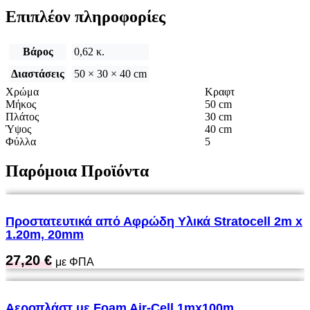
Επιπλέον πληροφορίες
Βάρος
0,62 κ.
Διαστάσεις
50 × 30 × 40 cm
Χρώμα
Κραφτ
Μήκος
50 cm
Πλάτος
30 cm
Ύψος
40 cm
Φύλλα
5
Παρόμοια Προϊόντα
Προστατευτικά από Αφρώδη Υλικά Stratocell 2m x
1.20m, 20mm
27,20
€
με ΦΠΑ
Αεροπλάστ με Foam Air-Cell 1mx100m