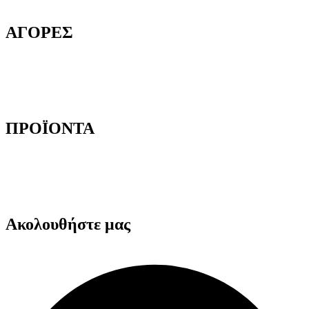
Επικοινωνία
ΑΓΟΡΕΣ
Τρόποι Παραγγελίας
Τρόποι Αποστολής
Τρόποι Πληρωμής
Επιστροφές Προϊόντων
ΠΡΟΪΟΝΤΑ
Αυτοκόλλητες Ταινίες
Μηχανήματα Συσκευασίας
Προστατευτική Συσκευασία
Είδη για Επαγγελματίες
Ακολουθήστε μας
Facebook