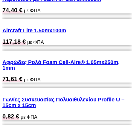
74,40
€
με ΦΠΑ
Aircraft Lite 1.50mx100m
117,18
€
με ΦΠΑ
Αφρώδες Ρολό Foam Cell-Aire® 1.05mx250m,
1mm
71,61
€
με ΦΠΑ
Γωνίες Συσκευασίας Πολυαιθυλενίου Profile U –
15cm x 15cm
0,82
€
με ΦΠΑ