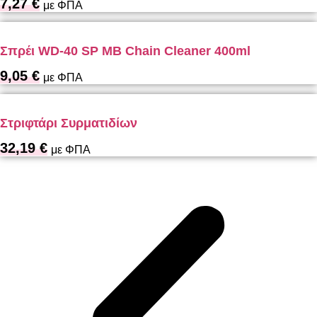
7,27
€
με ΦΠΑ
Σπρέι WD-40 SP MB Chain Cleaner 400ml
9,05
€
με ΦΠΑ
Στριφτάρι Συρματιδίων
32,19
€
με ΦΠΑ