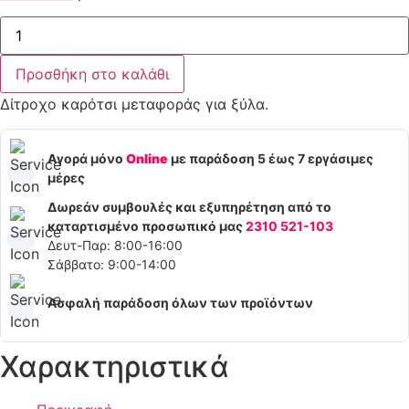
Δίτροχο
καρότσι
μεταφοράς
για
Προσθήκη στο καλάθι
ξύλα
ποσότητα
Δίτροχο καρότσι μεταφοράς για ξύλα.
Αγορά μόνο
Online
με παράδοση 5 έως 7 εργάσιμες
μέρες
Δωρεάν συμβουλές και εξυπηρέτηση από το
καταρτισμένο προσωπικό μας
2310 521-103
Δευτ-Παρ: 8:00-16:00
Σάββατο: 9:00-14:00
Ασφαλή παράδοση όλων των προϊόντων
Χαρακτηριστικά