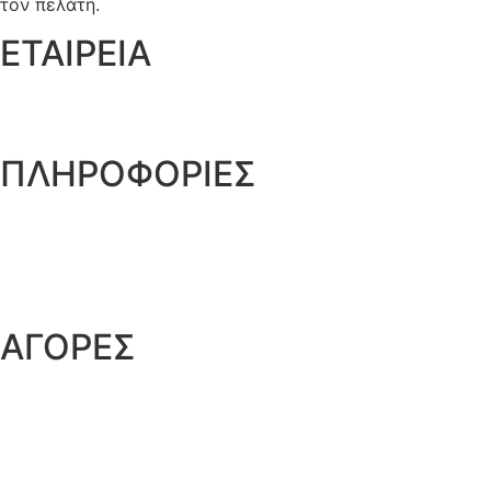
τον πελάτη.
ΕΤΑΙΡΕΙΑ
Ποιοι είμαστε
Γιατί να μας επιλέξετε
ΠΛΗΡΟΦΟΡΙΕΣ
Όροι και προϋποθέσεις
Προστασία Προσωπικών Δεδομένων
Δήλωση Απορρήτου
Επικοινωνία
ΑΓΟΡΕΣ
Τρόποι Παραγγελίας
Τρόποι Αποστολής
Τρόποι Πληρωμής
Επιστροφές Προϊόντων