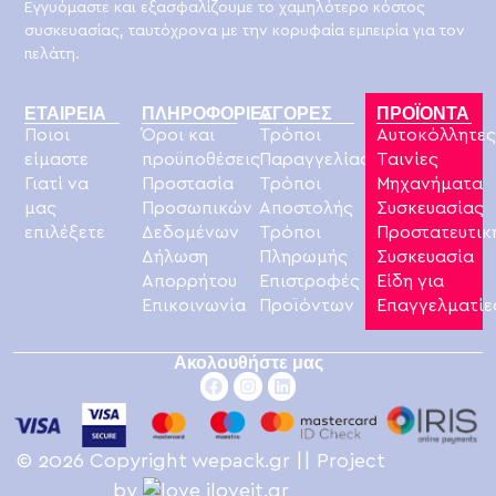
Εγγυόμαστε και εξασφαλίζουμε το χαμηλότερο κόστος
συσκευασίας, ταυτόχρονα με την κορυφαία εμπειρία για τον
πελάτη.
ΕΤΑΙΡΕΙΑ
ΠΛΗΡΟΦΟΡΙΕΣ
ΑΓΟΡΕΣ
ΠΡΟΪΟΝΤΑ
Ποιοι
Όροι και
Τρόποι
Αυτοκόλλητε
είμαστε
προϋποθέσεις
Παραγγελίας
Ταινίες
Γιατί να
Προστασία
Τρόποι
Μηχανήματα
μας
Προσωπικών
Αποστολής
Συσκευασίας
επιλέξετε
Δεδομένων
Τρόποι
Προστατευτικ
Δήλωση
Πληρωμής
Συσκευασία
Απορρήτου
Επιστροφές
Είδη για
Επικοινωνία
Προϊόντων
Επαγγελματίε
Ακολουθήστε μας
© 2026 Copyright wepack.gr || Project
by
iloveit.gr