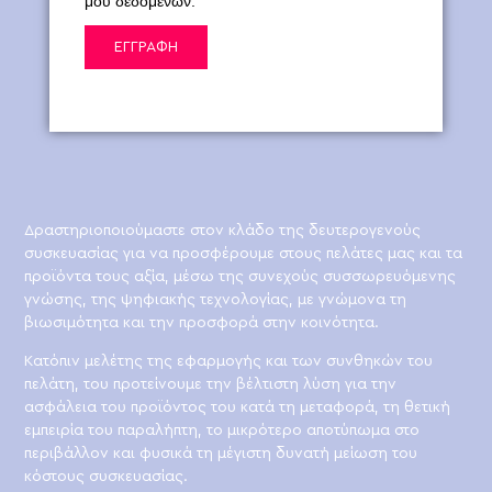
μου δεδομένων.
ΕΓΓΡΑΦΗ
Δραστηριοποιούμαστε στον κλάδο της δευτερογενούς
συσκευασίας για να προσφέρουμε στους πελάτες μας και τα
προϊόντα τους αξία, μέσω της συνεχούς συσσωρευόμενης
γνώσης, της ψηφιακής τεχνολογίας, με γνώμονα τη
βιωσιμότητα και την προσφορά στην κοινότητα.
Κατόπιν μελέτης της εφαρμογής και των συνθηκών του
πελάτη, του προτείνουμε την βέλτιστη λύση για την
ασφάλεια του προϊόντος του κατά τη μεταφορά, τη θετική
εμπειρία του παραλήπτη, το μικρότερο αποτύπωμα στο
περιβάλλον και φυσικά τη μέγιστη δυνατή μείωση του
κόστους συσκευασίας.