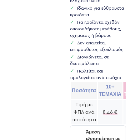
ελάχιστο υλικό
Ιδανικό για εύθραυστα
προϊόντα
Για προϊόντα σχεδόν
οποιουδήποτε μεγέθους,
σχήματος ή βάρους
Δεν απαιτείται
επιπρόσθετος εξοπλισμός
Διογκώνεται σε
δευτερόλεπτα
Πωλείται και
τιμολογείται ανά τεμάχιο
10+
20+
Ποσότητα
ΤΕΜΑΧΙΑ
ΤΕΜΑ
Τιμή με
ΦΠΑ ανά
8,46
€
8,01
ποσότητα
Άμεση
εξυπηρέτηση με